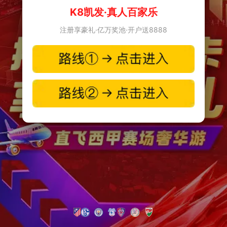
K8凯发·真人百家乐
注册享豪礼·亿万奖池·开户送8888