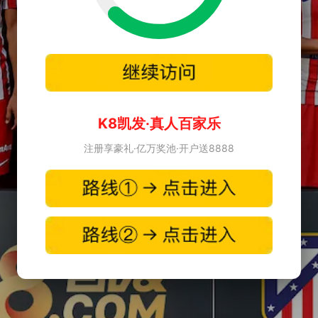
K8凯发·真人百家乐
注册享豪礼·亿万奖池·开户送8888