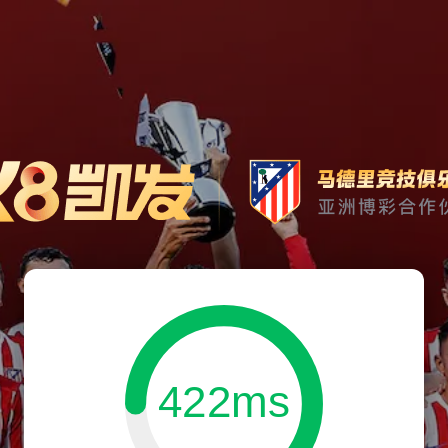
422ms