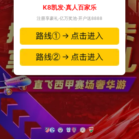
K8凯发·真人百家乐
注册享豪礼·亿万奖池·开户送8888