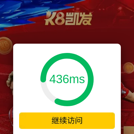
436ms