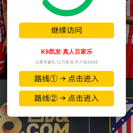
K8凯发·真人百家乐
注册享豪礼·亿万奖池·开户送8888