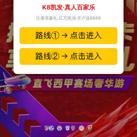
K8凯发·真人百家乐
注册享豪礼·亿万奖池·开户送8888