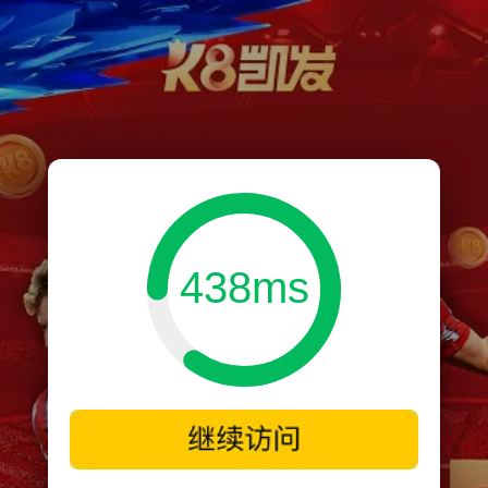
438ms