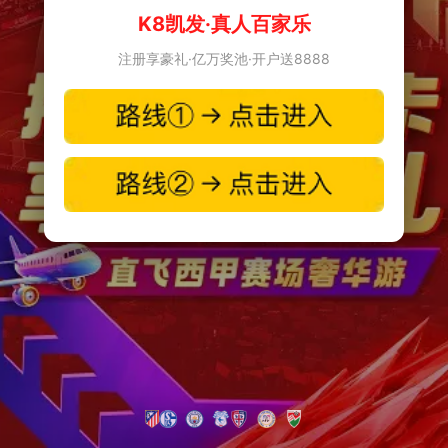
K8凯发·真人百家乐
注册享豪礼·亿万奖池·开户送8888