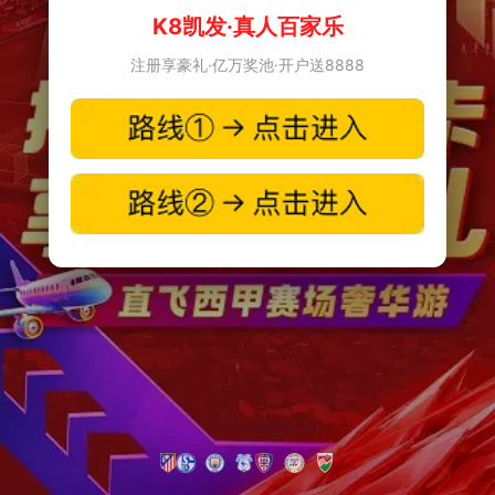
K8凯发·真人百家乐
注册享豪礼·亿万奖池·开户送8888